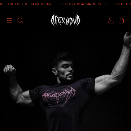
 O SEU PEDIDO EM 48 HORAS
FRETE GRATIS ACIMA DE R$ 599
5% DE DESC
0