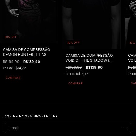
30
%
OFF
30
%
OFF
30
CAMISA DE COMPRESSÃO
DEMON HUNTER | LILAS
CAMISA DE COMPRESSÃO
CAM
VOID OF THE SHADOW (
VOI
R$199,90
R$139,90
PRETO E AZUL )
PRE
R$199,90
R$139,90
R$1
12
x de
R$14,72
12
x de
R$14,72
12
x 
COMPRAR
COMPRAR
CO
ASSINE NOSSA NEWSLETTER