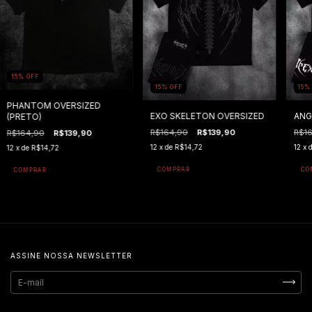
15
%
OFF
15
%
OFF
15
PHANTOM OVERSIZED
EXO SKELETON OVERSIZED
ANG
(PRETO)
R$164,90
R$139,90
R$1
R$164,90
R$139,90
12
x de
R$14,72
12
x 
12
x de
R$14,72
COMPRAR
CO
COMPRAR
ASSINE NOSSA NEWSLETTER