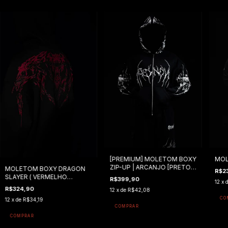
MOL
[PREMIUM] MOLETOM BOXY
ZIP-UP | ARCANJO [PRETO
MOLETOM BOXY DRAGON
R$2
VOID]
SLAYER ( VERMELHO
R$399,90
12
x 
CREPÚSCULO )
R$324,90
12
x de
R$42,08
CO
12
x de
R$34,19
COMPRAR
COMPRAR