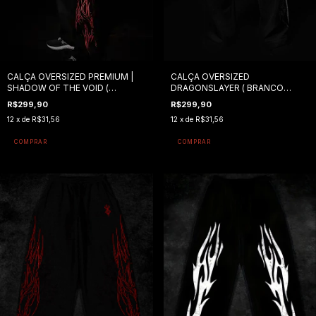
CALÇA OVERSIZED PREMIUM |
CALÇA OVERSIZED
SHADOW OF THE VOID (
DRAGONSLAYER ( BRANCO
VERMELHO )
DIVINO )
R$299,90
R$299,90
12
x de
R$31,56
12
x de
R$31,56
COMPRAR
COMPRAR