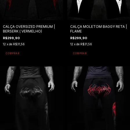
CALÇA OVERSIZED PREMIUM |
CALÇA MOLETOM BAGGY RETA |
BERSERK ( VERMELHO)
FLAME
R$299,90
R$299,90
12
x de
R$31,56
12
x de
R$31,56
COMPRAR
COMPRAR